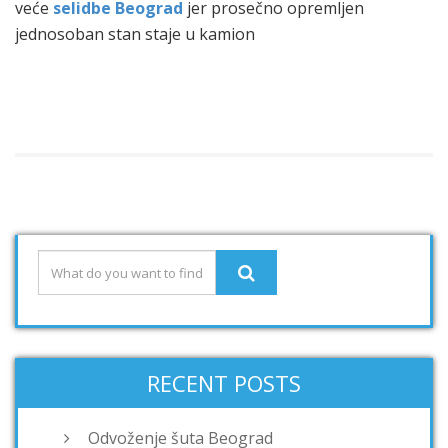
veće
selidbe Beograd
jer prosečno opremljen
jednosoban stan staje u kamion
RECENT POSTS
Odvoženje šuta Beograd