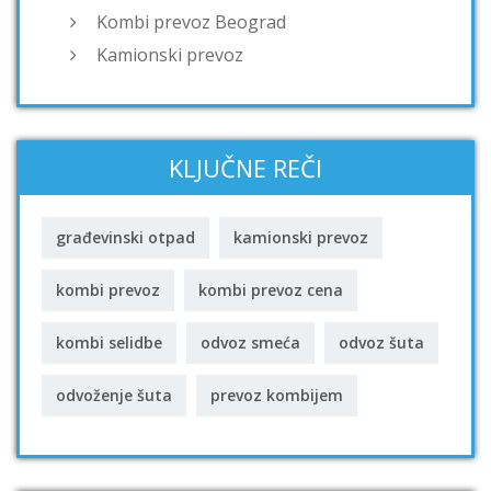
Kombi prevoz Beograd
Kamionski prevoz
KLJUČNE REČI
građevinski otpad
kamionski prevoz
kombi prevoz
kombi prevoz cena
kombi selidbe
odvoz smeća
odvoz šuta
odvoženje šuta
prevoz kombijem