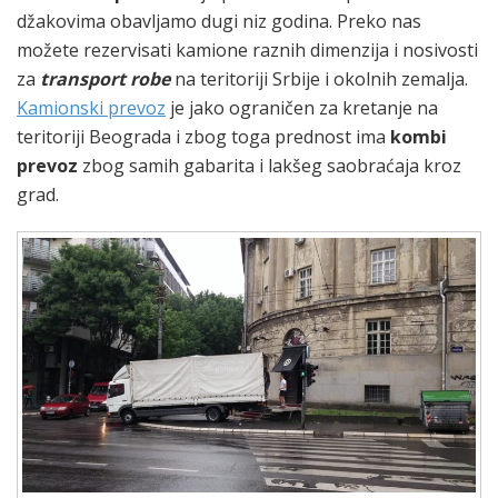
džakovima obavljamo dugi niz godina. Preko nas
možete rezervisati kamione raznih dimenzija i nosivosti
za
transport robe
na teritoriji Srbije i okolnih zemalja.
Kamionski prevoz
je jako ograničen za kretanje na
teritoriji Beograda i zbog toga prednost ima
kombi
prevoz
zbog samih gabarita i lakšeg saobraćaja kroz
grad.