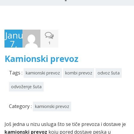
January
7,
1
2016
Kamionski prevoz
Tags :
kamionski prevoz
kombi prevoz
odvoz šuta
odvoženje šuta
Category :
kamionski prevoz
Još jedna u nizu usluga što se tiče prevoza i dostave je
kamionski prevoz
koju pored dostave peska u