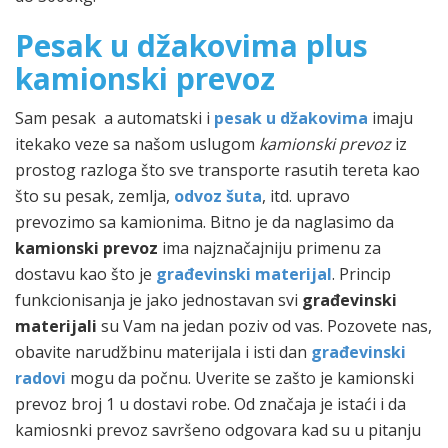
Pesak u džakovima plus
kamionski prevoz
Sam pesak a automatski i
pesak u džakovima
imaju
itekako veze sa našom uslugom
kamionski prevoz
iz
prostog razloga što sve transporte rasutih tereta kao
što su pesak, zemlja,
odvoz šuta
, itd. upravo
prevozimo sa kamionima. Bitno je da naglasimo da
kamionski prevoz
ima najznačajniju primenu za
dostavu kao što je
građevinski materijal
. Princip
funkcionisanja je jako jednostavan svi
građevinski
materijali
su Vam na jedan poziv od vas. Pozovete nas,
obavite narudžbinu materijala i isti dan
građevinski
radovi
mogu da počnu. Uverite se zašto je kamionski
prevoz broj 1 u dostavi robe. Od značaja je istaći i da
kamiosnki prevoz savršeno odgovara kad su u pitanju