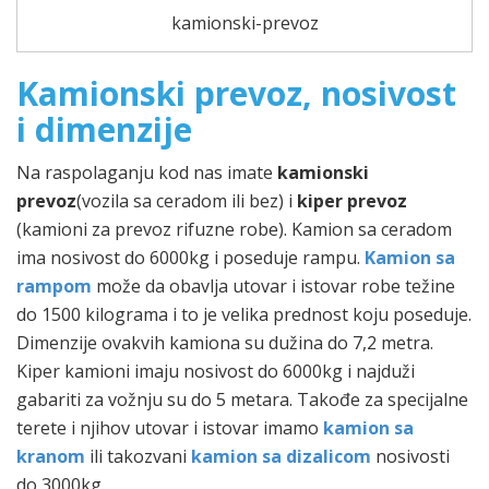
kamionski-prevoz
Kamionski prevoz, nosivost
i dimenzije
Na raspolaganju kod nas imate
kamionski
prevoz
(vozila sa ceradom ili bez) i
kiper prevoz
(kamioni za prevoz rifuzne robe). Kamion sa ceradom
ima nosivost do 6000kg i poseduje rampu.
Kamion sa
rampom
može da obavlja utovar i istovar robe težine
do 1500 kilograma i to je velika prednost koju poseduje.
Dimenzije ovakvih kamiona su dužina do 7,2 metra.
Kiper kamioni imaju nosivost do 6000kg i najduži
gabariti za vožnju su do 5 metara. Takođe za specijalne
terete i njihov utovar i istovar imamo
kamion sa
kranom
ili takozvani
kamion sa dizalicom
nosivosti
do 3000kg.