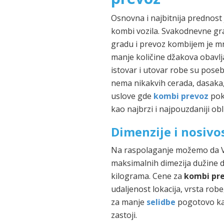
Osnovna i najbitnija prednost
kombi vozila. Svakodnevne gra
gradu i prevoz kombijem je m
manje količine džakova obavl
istovar i utovar robe su pose
nema nikakvih cerada, dasaka, 
uslove gde
kombi prevoz
poka
kao najbrzi i najpouzdaniji obl
Dimenzije i nosivo
Na raspolaganje možemo da V
maksimalnih dimezija dužine do
kilograma. Cene za
kombi pr
udaljenost lokacija, vrsta rob
za manje
selidbe
pogotovo ka
zastoji.