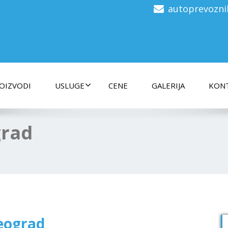
autoprevozn
OIZVODI
USLUGE
CENE
GALERIJA
KON
grad
eograd