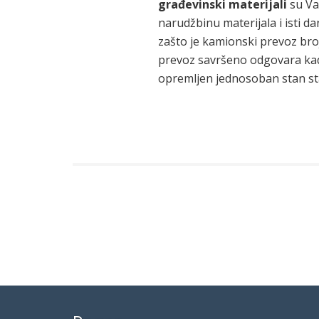
građevinski materijali
su Va
narudžbinu materijala i isti da
zašto je kamionski prevoz broj
prevoz savršeno odgovara kad
opremljen jednosoban stan st