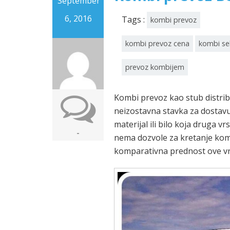
September
6, 2016
Tags :
kombi prevoz
kombi prevoz cena
kombi se
prevoz kombijem
Kombi prevoz kao stub distribu
neizostavna stavka za dostavu
materijal ili bilo koja druga 
-
nema dozvole za kretanje kom
komparativna prednost ove vr