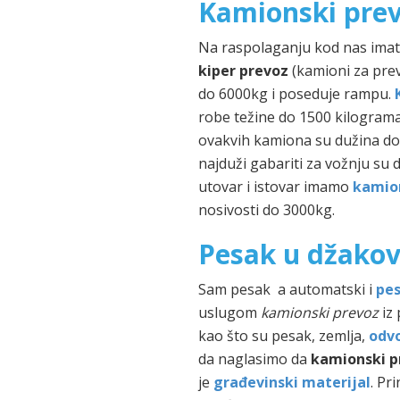
Kamionski prevo
Na raspolaganju kod nas ima
kiper prevoz
(kamioni za pre
do 6000kg i poseduje rampu.
robe težine do 1500 kilograma 
ovakvih kamiona su dužina do 
najduži gabariti za vožnju su 
utovar i istovar imamo
kamio
nosivosti do 3000kg.
Pesak u džakov
Sam pesak a automatski i
pe
uslugom
kamionski prevoz
iz 
kao što su pesak, zemlja,
odv
da naglasimo da
kamionski p
je
građevinski materijal
. Pr