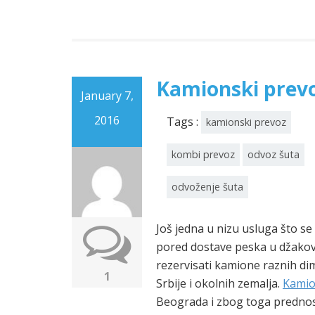
Kamionski prev
January 7,
2016
Tags :
kamionski prevoz
kombi prevoz
odvoz šuta
odvoženje šuta
Još jedna u nizu usluga što se
pored dostave peska u džakov
rezervisati kamione raznih dim
1
Srbije i okolnih zemalja.
Kamio
Beograda i zbog toga predno