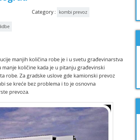
Category :
kombi prevoz
lidbe
cije manjih količina robe je i u svetu građevinarstva
 manje količine kada je u pitanju građevinski
vrsta robe. Za gradske uslove gde kamionski prevoz
bi se kreće bez problema i to je osnovna
ste prevoza.