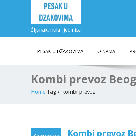
Šljunak, nula i jedinica
PESAK U DŽAKOVIMA
O NAMA
PR
Kombi prevoz Beo
Home
Tag
kombi prevoz
Kombi prevoz B