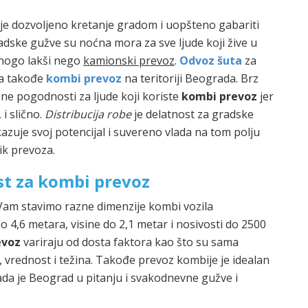
 je dozvoljeno kretanje gradom i uopšteno gabariti
dske gužve su noćna mora za sve ljude koji žive u
nogo lakši nego
kamionski prevoz
.
Odvoz šuta
za
ja takođe
kombi prevoz
na teritoriji Beograda. Brz
bne pogodnosti za ljude koji koriste
kombi prevoz
jer
i slično.
Distribucija robe
je delatnost za gradske
zuje svoj potencijal i suvereno vlada na tom polju
ik prevoza.
st za kombi prevoz
am stavimo razne dimenzije kombi vozila
 4,6 metara, visine do 2,1 metar i nosivosti do 2500
evoz
variraju od dosta faktora kao što su sama
e, vrednost i težina. Takođe prevoz kombije je idealan
da je Beograd u pitanju i svakodnevne gužve i