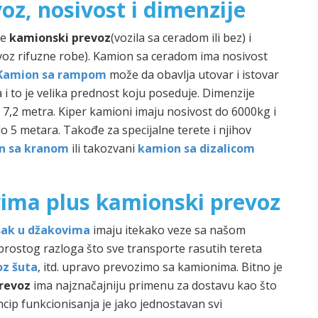
z, nosivost i dimenzije
te
kamionski prevoz
(vozila sa ceradom ili bez) i
voz rifuzne robe). Kamion sa ceradom ima nosivost
Kamion sa rampom
može da obavlja utovar i istovar
i to je velika prednost koju poseduje. Dimenzije
7,2 metra. Kiper kamioni imaju nosivost do 6000kg i
do 5 metara. Takođe za specijalne terete i njihov
n sa kranom
ili takozvani
kamion sa dizalicom
ima plus kamionski prevoz
sak u džakovima
imaju itekako veze sa našom
prostog razloga što sve transporte rasutih tereta
oz šuta
, itd. upravo prevozimo sa kamionima. Bitno je
revoz
ima najznačajniju primenu za dostavu kao što
incip funkcionisanja je jako jednostavan svi