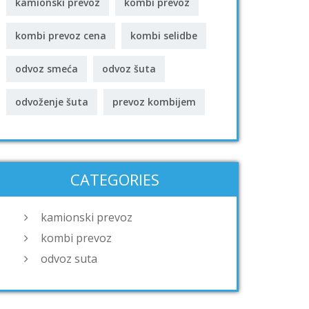
kamionski prevoz
kombi prevoz
kombi prevoz cena
kombi selidbe
odvoz smeća
odvoz šuta
odvoženje šuta
prevoz kombijem
CATEGORIES
kamionski prevoz
kombi prevoz
odvoz suta