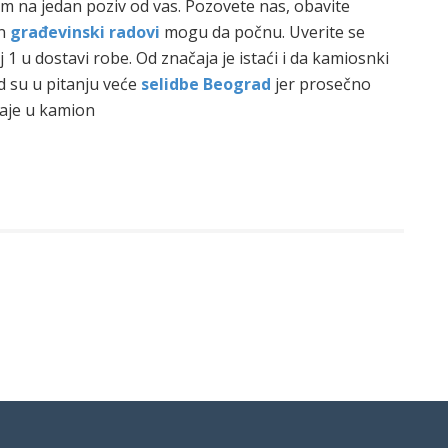
m na jedan poziv od vas. Pozovete nas, obavite
n
građevinski radovi
mogu da počnu. Uverite se
 1 u dostavi robe. Od značaja je istaći i da kamiosnki
 su u pitanju veće
selidbe Beograd
jer prosečno
aje u kamion